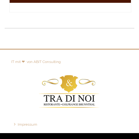
IT mit ❤
von
ABIT Consulting
Impressum
Disclaimer