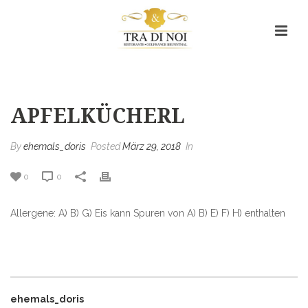
Apfelkücherl
HOME
/
MENU ITEM
/ APFELKÜCHERL
APFELKÜCHERL
By
ehemals_doris
Posted
März 29, 2018
In
0
0
Allergene: A) B) G) Eis kann Spuren von A) B) E) F) H) enthalten
ehemals_doris