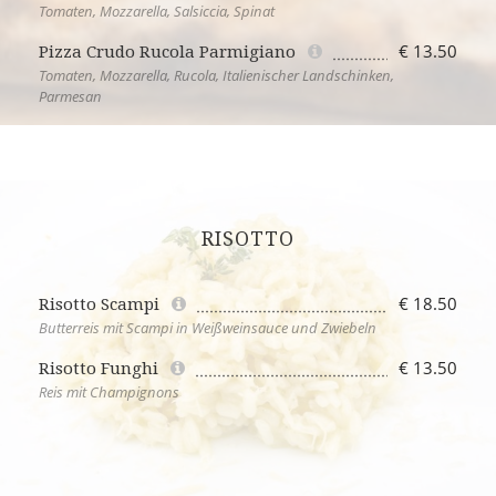
Tomaten, Mozzarella, Salsiccia, Spinat
€ 13.50
Pizza Crudo Rucola Parmigiano
Tomaten, Mozzarella, Rucola, Italienischer Landschinken,
Parmesan
RISOTTO
€ 18.50
Risotto Scampi
Butterreis mit Scampi in Weißweinsauce und Zwiebeln
€ 13.50
Risotto Funghi
Reis mit Champignons