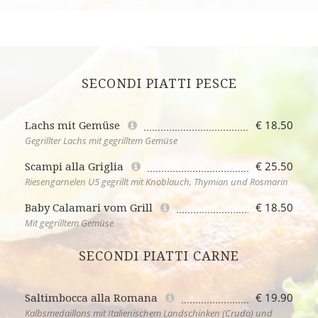
SECONDI PIATTI PESCE
€ 18.50
Lachs mit Gemüse
Gegrillter Lachs mit gegrilltem Gemüse
€ 25.50
Scampi alla Griglia
Riesengarnelen U5 gegrillt mit Knoblauch, Thymian und Rosmarin
€ 18.50
Baby Calamari vom Grill
Mit gegrilltem Gemüse
SECONDI PIATTI CARNE
€ 19.90
Saltimbocca alla Romana
Kalbsmedaillons mit Italienischem Landschinken (Crudo) und