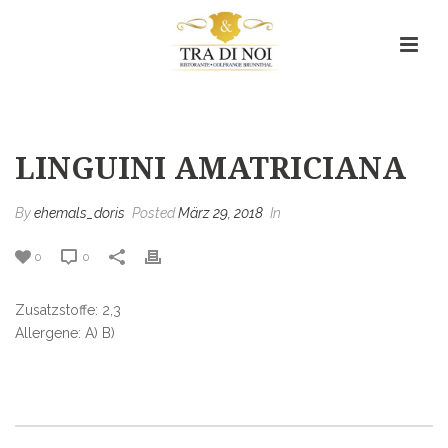
Linguini Amatriciana
HOME
/
MENU ITEM
/ LINGUINI AMATRICIANA
LINGUINI AMATRICIANA
By
ehemals_doris
Posted
März 29, 2018
In
0
0
Zusatzstoffe: 2,3
Allergene: A) B)