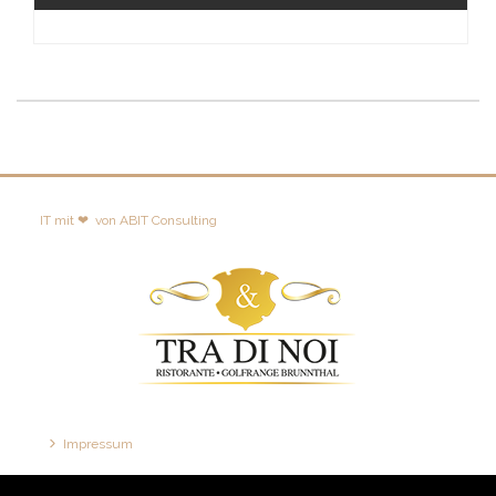
IT mit ❤
von
ABIT Consulting
Impressum
Disclaimer