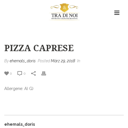
Pizza Caprese
HOME
/
MENU ITEM
/ PIZZA CAPRESE
PIZZA CAPRESE
By
ehemals_doris
Posted
März 29, 2018
In
0
0
Allergene: A) G)
ehemals_doris