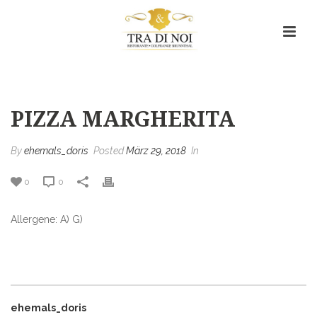
Pizza Margherita
HOME
/
MENU ITEM
/ PIZZA MARGHERITA
PIZZA MARGHERITA
By
ehemals_doris
Posted
März 29, 2018
In
0
0
Allergene: A) G)
ehemals_doris