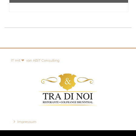
IT mit ❤
von
ABIT Consulting
Impressum
Disclaimer