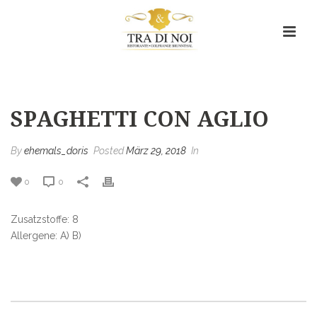
Spaghetti con aglio
HOME
/
MENU ITEM
/ SPAGHETTI CON AGLIO
SPAGHETTI CON AGLIO
By
ehemals_doris
Posted
März 29, 2018
In
0
0
Zusatzstoffe: 8
Allergene: A) B)