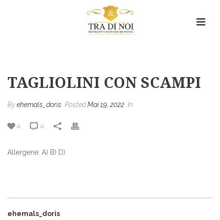
Tagliolini con Scampi
HOME
/
MENU ITEM
/ TAGLIOLINI CON SCAMPI
TAGLIOLINI CON SCAMPI
By
ehemals_doris
Posted
Mai 19, 2022
In
0
0
Allergene: A) B) D)
ehemals_doris