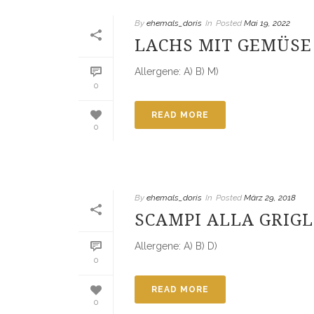
By
ehemals_doris
In
Posted
Mai 19, 2022
LACHS MIT GEMÜSE
Allergene: A) B) M)
0
READ MORE
0
By
ehemals_doris
In
Posted
März 29, 2018
SCAMPI ALLA GRIGL
Allergene: A) B) D)
0
READ MORE
0