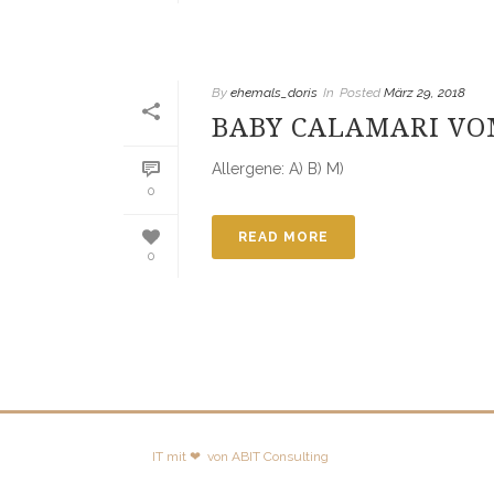
By
ehemals_doris
In
Posted
März 29, 2018
BABY CALAMARI VO
Allergene: A) B) M)
0
READ MORE
0
IT mit ❤
von
ABIT Consulting