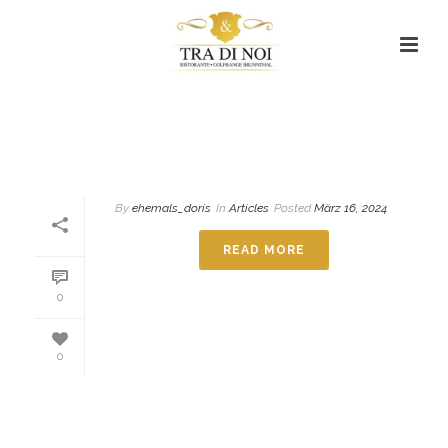
Archives
Monthly Archive for: "März, 2024"
HOME
/
By
ehemals_doris
In
Articles
Posted
März 16, 2024
READ MORE
0
0