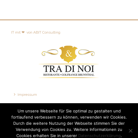
IT mit ❤
von
ABIT Consulting
Impressum
Disclaimer
Um unsere Webseite für Sie optimal zu gestalten und
Datenschutzerklärung
fortlaufend verbessern zu können, verwenden wir Cookies.
Durch die weitere Nutzung der Webseite stimmen Sie der
Verwendung von Cookies zu. Weitere Informationen zu
Cookies erhalten Sie in unserer
Datenschutzerklärung
.