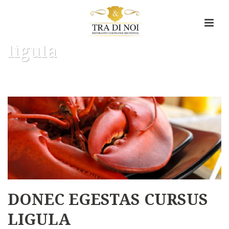
Donec egestas cursus
ligula
HOME
/
TAB SLIDER
/ DONEC EGESTAS CURSUS LIGULA
DONEC EGESTAS CURSUS
LIGULA