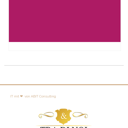
IT mit ❤
von
ABIT Consulting