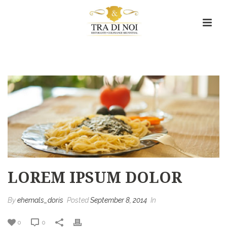
Lorem ipsum dolor
HOME
/
TAB SLIDER
/ LOREM IPSUM DOLOR
LOREM IPSUM DOLOR
By
ehemals_doris
Posted
September 8, 2014
In
0
0